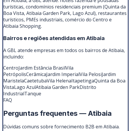
Em Atibaia, a GBL atende: hotéis fazenda e pousadas
turísticas, condomínios residenciais premium (Quinta da
Boa Vista, Atibaia Garden Park, Lago Azul), restaurantes
turísticos, PMEs industriais, comércio do Centro e
Atibaia Shopping.
Bairros e regiões atendidas em
Atibaia
A GBL atende empresas em todos os bairros de
Atibaia
,
incluindo:
Centro
Jardim Estância Brasil
Vila
Petrópolis
Cerâmica
Jardim Imperial
Vila Pelosi
Jardim
Maristela
Caetetuba
Vila Helena
Itapetinga
Quinta da Boa
Vista
Lago Azul
Atibaia Garden Park
Distrito
Industrial
Tanque
FAQ
Perguntas frequentes —
Atibaia
Dúvidas comuns sobre fornecimento B2B em
Atibaia
.