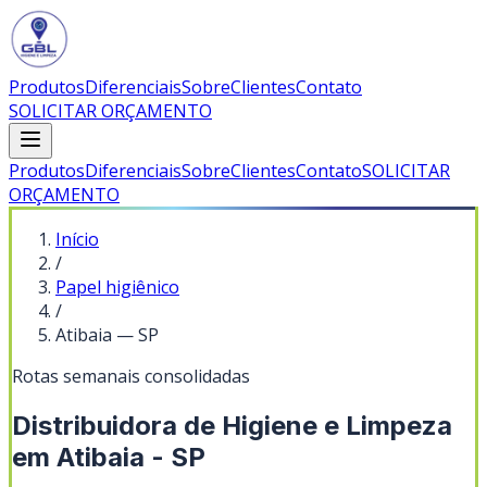
Produtos
Diferenciais
Sobre
Clientes
Contato
SOLICITAR ORÇAMENTO
Produtos
Diferenciais
Sobre
Clientes
Contato
SOLICITAR
ORÇAMENTO
Início
/
Papel higiênico
/
Atibaia
—
SP
Rotas semanais consolidadas
Distribuidora de Higiene e Limpeza
em Atibaia - SP