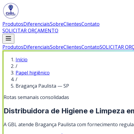
Produtos
Diferenciais
Sobre
Clientes
Contato
SOLICITAR ORÇAMENTO
Produtos
Diferenciais
Sobre
Clientes
Contato
SOLICITAR O
Início
/
Papel higiênico
/
Bragança Paulista
—
SP
Rotas semanais consolidadas
Distribuidora de Higiene e Limpeza e
A GBL atende Bragança Paulista com fornecimento regula