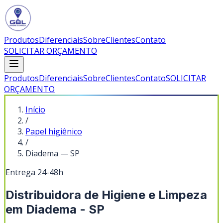
Produtos
Diferenciais
Sobre
Clientes
Contato
SOLICITAR ORÇAMENTO
Produtos
Diferenciais
Sobre
Clientes
Contato
SOLICITAR
ORÇAMENTO
Início
/
Papel higiênico
/
Diadema
—
SP
Entrega 24-48h
Distribuidora de Higiene e Limpeza
em Diadema - SP