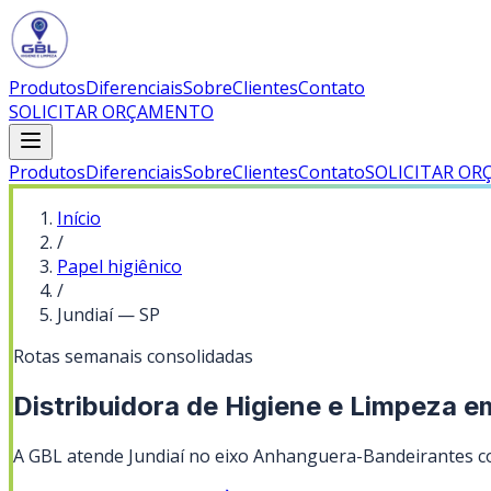
Produtos
Diferenciais
Sobre
Clientes
Contato
SOLICITAR ORÇAMENTO
Produtos
Diferenciais
Sobre
Clientes
Contato
SOLICITAR O
Início
/
Papel higiênico
/
Jundiaí
—
SP
Rotas semanais consolidadas
Distribuidora de Higiene e Limpeza e
A GBL atende Jundiaí no eixo Anhanguera-Bandeirantes com