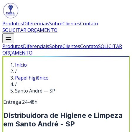
Produtos
Diferenciais
Sobre
Clientes
Contato
SOLICITAR ORÇAMENTO
Produtos
Diferenciais
Sobre
Clientes
Contato
SOLICITAR
ORÇAMENTO
Início
/
Papel higiênico
/
Santo André
—
SP
Entrega 24-48h
Distribuidora de Higiene e Limpeza
em Santo André - SP