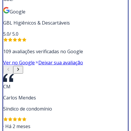
Google
GBL Higiênicos & Descartáveis
5.0
/ 5.0
109 avaliações verificadas no Google
Ver no Google
Deixar sua avaliação
CM
Carlos Mendes
Síndico de condomínio
·
Há 2 meses