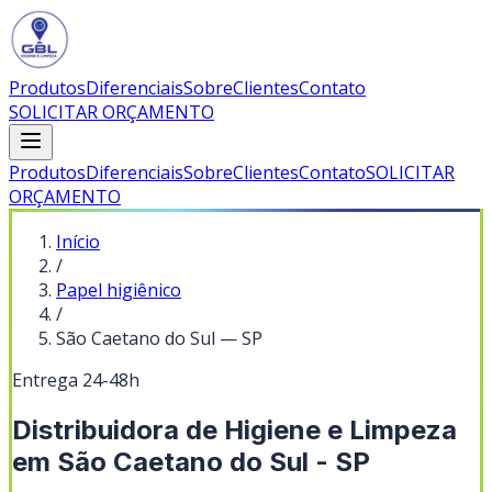
Produtos
Diferenciais
Sobre
Clientes
Contato
SOLICITAR ORÇAMENTO
Produtos
Diferenciais
Sobre
Clientes
Contato
SOLICITAR
ORÇAMENTO
Início
/
Papel higiênico
/
São Caetano do Sul
—
SP
Entrega 24-48h
Distribuidora de Higiene e Limpeza
em São Caetano do Sul - SP