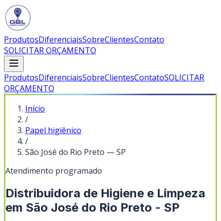
Produtos
Diferenciais
Sobre
Clientes
Contato
SOLICITAR ORÇAMENTO
Produtos
Diferenciais
Sobre
Clientes
Contato
SOLICITAR
ORÇAMENTO
Início
/
Papel higiênico
/
São José do Rio Preto
—
SP
Atendimento programado
Distribuidora de Higiene e Limpeza
em São José do Rio Preto - SP