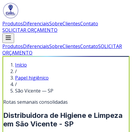
Produtos
Diferenciais
Sobre
Clientes
Contato
SOLICITAR ORÇAMENTO
Produtos
Diferenciais
Sobre
Clientes
Contato
SOLICITAR
ORÇAMENTO
Início
/
Papel higiênico
/
São Vicente
—
SP
Rotas semanais consolidadas
Distribuidora de Higiene e Limpeza
em São Vicente - SP