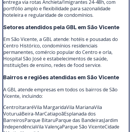
entrega via rotas Anchieta/Imigrantes 24-48h, com
portfólio amplo e flexibilidade para sazonalidade
hoteleira e regularidade de condomínios.
Setores atendidos pela GBL em
São Vicente
Em São Vicente, a GBL atende: hotéis e pousadas do
Centro Histórico, condomínios residenciais
permanentes, comércio popular do Centro e orla,
Hospital São José e estabelecimentos de saúde,
instituições de ensino, redes de food service.
Bairros e regiões atendidas em
São Vicente
A GBL atende empresas em todos os bairros de
São
Vicente
, incluindo:
Centro
Itararé
Vila Margarida
Vila Mariana
Vila
Voturuá
Beira-Mar
Catiapoã
Esplanada dos
Barreiros
Parque Bitaru
Parque das Bandeiras
Jardim
Independência
Vila Valença
Parque São Vicente
Cidade