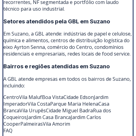
recorrentes, NF segmentada e portfólio com laudo
técnico para uso industrial.
Setores atendidos pela GBL em
Suzano
Em Suzano, a GBL atende: indústrias de papel e celulose,
química e alimentos, centros de distribuição logística do
eixo Ayrton Senna, comércio do Centro, condomínios
residenciais e empresariais, redes locais de food service.
Bairros e regiões atendidas em
Suzano
A GBL atende empresas em todos os bairros de
Suzano
,
incluindo:
Centro
Vila Maluf
Boa Vista
Cidade Edson
Jardim
Imperador
Vila Costa
Parque Maria Helena
Casa
Branca
Vila Urupês
Cidade Miguel Badra
Rua dos
Coqueiros
Jardim Casa Branca
Jardim Carlos
Cooper
Palmeiras
Vila Amorim
FAQ