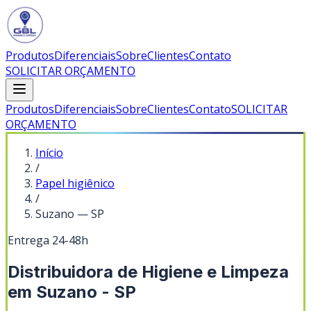
Produtos
Diferenciais
Sobre
Clientes
Contato
SOLICITAR ORÇAMENTO
Produtos
Diferenciais
Sobre
Clientes
Contato
SOLICITAR
ORÇAMENTO
Início
/
Papel higiênico
/
Suzano
—
SP
Entrega 24-48h
Distribuidora de Higiene e Limpeza
em Suzano - SP