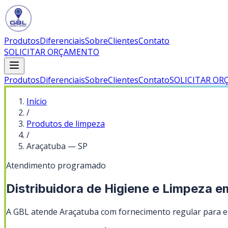
Produtos
Diferenciais
Sobre
Clientes
Contato
SOLICITAR ORÇAMENTO
Produtos
Diferenciais
Sobre
Clientes
Contato
SOLICITAR O
Início
/
Produtos de limpeza
/
Araçatuba
—
SP
Atendimento programado
Distribuidora de Higiene e Limpeza 
A GBL atende Araçatuba com fornecimento regular para em