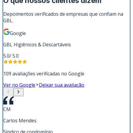
O que nossos clientes dizem
Depoimentos verificados de empresas que confiam na
GBL.
Google
GBL Higiênicos & Descartáveis
5.0
/ 5.0
109 avaliações verificadas no Google
Ver no Google
Deixar sua avaliação
CM
Carlos Mendes
Síndico de condomínio