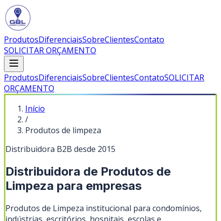
Produtos
Diferenciais
Sobre
Clientes
Contato
SOLICITAR ORÇAMENTO
Produtos
Diferenciais
Sobre
Clientes
Contato
SOLICITAR
ORÇAMENTO
Início
/
Produtos de limpeza
Distribuidora B2B desde 2015
Distribuidora de
Produtos de
Limpeza
para empresas
Produtos de Limpeza
institucional para condomínios,
indústrias, escritórios, hospitais, escolas e