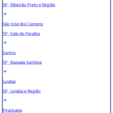
SP
·
Ribeirão Preto e Região
São José dos Campos
SP
·
Vale do Paraíba
Santos
SP
·
Baixada Santista
Jundiaí
SP
·
Jundiaí e Região
Piracicaba