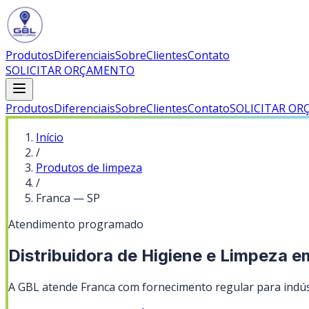
Produtos
Diferenciais
Sobre
Clientes
Contato
SOLICITAR ORÇAMENTO
Produtos
Diferenciais
Sobre
Clientes
Contato
SOLICITAR O
Início
/
Produtos de limpeza
/
Franca
—
SP
Atendimento programado
Distribuidora de Higiene e Limpeza e
A GBL atende Franca com fornecimento regular para indúst