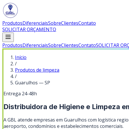
Produtos
Diferenciais
Sobre
Clientes
Contato
SOLICITAR ORÇAMENTO
Produtos
Diferenciais
Sobre
Clientes
Contato
SOLICITAR O
Início
/
Produtos de limpeza
/
Guarulhos
—
SP
Entrega 24-48h
Distribuidora de Higiene e Limpeza e
A GBL atende empresas em Guarulhos com logística regiona
aeroporto, condomínios e estabelecimentos comerciais.