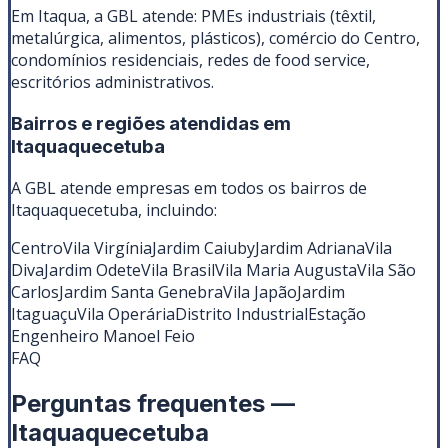
Em Itaqua, a GBL atende: PMEs industriais (têxtil,
metalúrgica, alimentos, plásticos), comércio do Centro,
condomínios residenciais, redes de food service,
escritórios administrativos.
Bairros e regiões atendidas em
Itaquaquecetuba
A GBL atende empresas em todos os bairros de
Itaquaquecetuba
, incluindo:
Centro
Vila Virgínia
Jardim Caiuby
Jardim Adriana
Vila
Diva
Jardim Odete
Vila Brasil
Vila Maria Augusta
Vila São
Carlos
Jardim Santa Genebra
Vila Japão
Jardim
Itaguaçu
Vila Operária
Distrito Industrial
Estação
Engenheiro Manoel Feio
FAQ
Perguntas frequentes —
Itaquaquecetuba