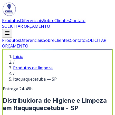
Produtos
Diferenciais
Sobre
Clientes
Contato
SOLICITAR ORÇAMENTO
Produtos
Diferenciais
Sobre
Clientes
Contato
SOLICITAR
ORÇAMENTO
Início
/
Produtos de limpeza
/
Itaquaquecetuba
—
SP
Entrega 24-48h
Distribuidora de Higiene e Limpeza
em Itaquaquecetuba - SP