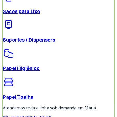
Sacos para Lixo
Suportes / Dispensers
Papel Higiênico
Papel Toalha
Atendemos toda a linha sob demanda em
Mauá
.