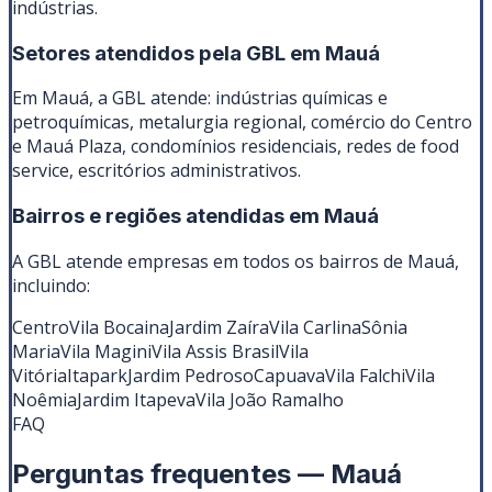
indústrias.
Setores atendidos pela GBL em
Mauá
Em Mauá, a GBL atende: indústrias químicas e
petroquímicas, metalurgia regional, comércio do Centro
e Mauá Plaza, condomínios residenciais, redes de food
service, escritórios administrativos.
Bairros e regiões atendidas em
Mauá
A GBL atende empresas em todos os bairros de
Mauá
,
incluindo:
Centro
Vila Bocaina
Jardim Zaíra
Vila Carlina
Sônia
Maria
Vila Magini
Vila Assis Brasil
Vila
Vitória
Itapark
Jardim Pedroso
Capuava
Vila Falchi
Vila
Noêmia
Jardim Itapeva
Vila João Ramalho
FAQ
Perguntas frequentes —
Mauá