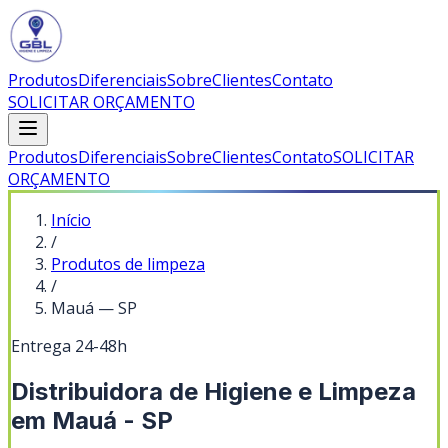
Produtos
Diferenciais
Sobre
Clientes
Contato
SOLICITAR ORÇAMENTO
Produtos
Diferenciais
Sobre
Clientes
Contato
SOLICITAR
ORÇAMENTO
Início
/
Produtos de limpeza
/
Mauá
—
SP
Entrega 24-48h
Distribuidora de Higiene e Limpeza
em Mauá - SP