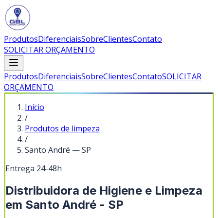
Produtos
Diferenciais
Sobre
Clientes
Contato
SOLICITAR ORÇAMENTO
Produtos
Diferenciais
Sobre
Clientes
Contato
SOLICITAR
ORÇAMENTO
Início
/
Produtos de limpeza
/
Santo André
—
SP
Entrega 24-48h
Distribuidora de Higiene e Limpeza
em Santo André - SP