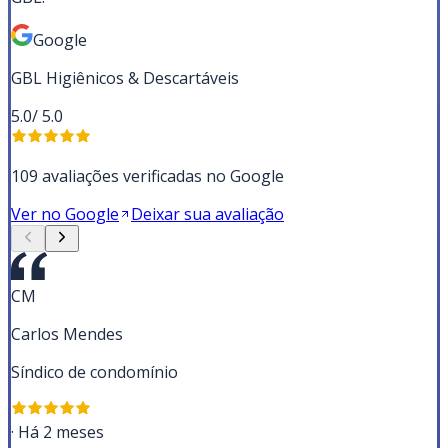
Google
GBL Higiênicos & Descartáveis
5.0
/ 5.0
109 avaliações verificadas no Google
Ver no Google
Deixar sua avaliação
CM
Carlos Mendes
Síndico de condomínio
·
Há 2 meses