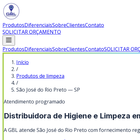
Produtos
Diferenciais
Sobre
Clientes
Contato
SOLICITAR ORÇAMENTO
Produtos
Diferenciais
Sobre
Clientes
Contato
SOLICITAR O
Início
/
Produtos de limpeza
/
São José do Rio Preto
—
SP
Atendimento programado
Distribuidora de Higiene e Limpeza e
A GBL atende São José do Rio Preto com fornecimento regu